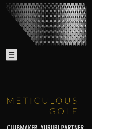
METICULOUS
GOLF
CLUBMAKER, YURURI PARTNER,