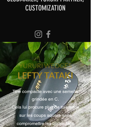
CUSTOMIZATION
YURURI WEDGES
LEFTY TATAKI
Tête compacte avec une semelle
grindée en C.
Cela lui procure plus de tolérance
sur les coups square sans
compromettre les coups face