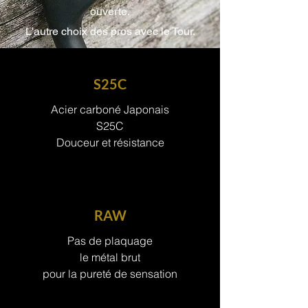
ouverte.
L'autre choix des pros avec le Tour.
Je veux le TATAKI
S25C
Acier carboné Japonais
S25C
Douceur et résistance
RAW
Pas de plaquage
le métal brut
pour la pureté de sensation