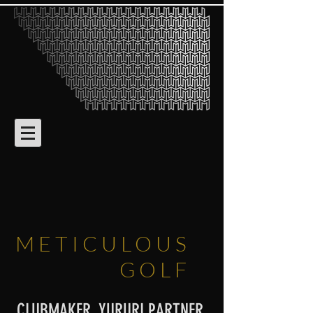
METICULOUS
GOLF
CLUBMAKER, YURURI PARTNER,