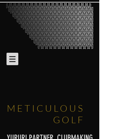
METICULOUS
GOLF
YURURI PARTNER, CLUBMAKING