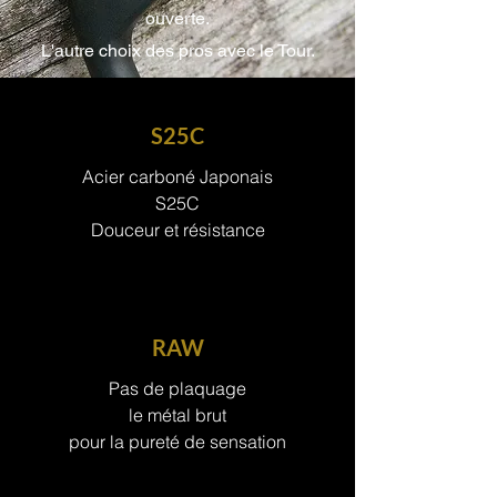
ouverte.
L'autre choix des pros avec le Tour.
Je veux le TATAKI
S25C
Acier carboné Japonais
S25C
Douceur et résistance
RAW
Pas de plaquage
le métal brut
pour la pureté de sensation