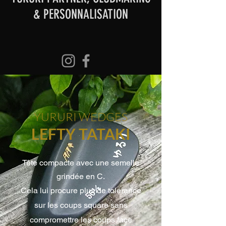
& PERSONNALISATION
YURURI WEDGES
LEFTY TATAKI
Tête compacte avec une semelle
grindée en C.
Cela lui procure plus de tolérance
sur les coups square sans
compromettre les coups face