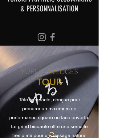
& PERSONNALISATION
YURURI WEDGES
TOUR
Tête compacte, conçue pour
procurer un maximum de
performance square ou face ouverte.
Le grind biseauté offre une semelle
très plate pour un passage naturel