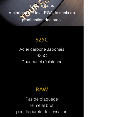
sous la balle.
Victorieux sur le JLPGA, le choix de
prédilection des pros.
Je veux le TOUR
S25C
Acier carboné Japonais
S25C
Douceur et résistance
RAW
Pas de plaquage
le métal brut
pour la pureté de sensation