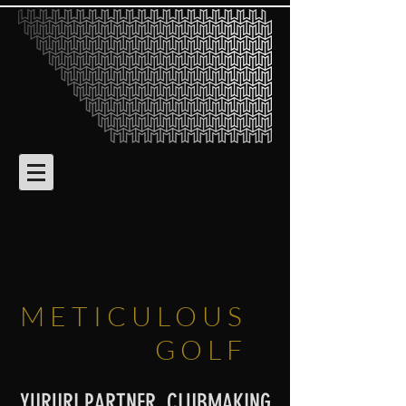
METICULOUS
GOLF
YURURI PARTNER, CLUBMAKING